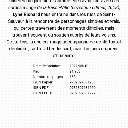
misères du quotidien… Comme elle l’avait fait avec
Les
cordes à linge de la Basse-Ville (Lévesque éditeur, 2018)
,
Lyne Richard
nous entraîne dans les rues de Saint-
Sauveur, à la rencontre de personnages simples et vrais,
qui certes traversent des moments difficiles, mais
trouvent souvent du soutien auprès de leurs voisins.
Cette fois, la couleur rouge accompagne ce défilé tantôt
déchirant, tantôt attendrissant, mais toujours empreint
d’humanité.
Date de parution:
2021/08/10
Prix:
21,95$
Nombre de pages:
168
ISBN Papier:
9782897631253
ISBN PDF:
9782897631260
ISBN EPUB:
9782897631277