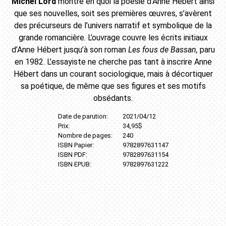
Michel Lord
montre en quoi la poésie d’Anne Hébert ainsi
que ses nouvelles, soit ses premières œuvres, s’avèrent
des précurseurs de l’univers narratif et symbolique de la
grande romancière. L’ouvrage couvre les écrits initiaux
d’Anne Hébert jusqu’à son roman
Les fous de Bassan,
paru
en 1982. L’essayiste ne cherche pas tant à inscrire Anne
Hébert dans un courant sociologique, mais à décortiquer
sa poétique, de même que ses figures et ses motifs
obsédants.
Date de parution:
2021/04/12
Prix:
34,95$
Nombre de pages:
240
ISBN Papier:
9782897631147
ISBN PDF:
9782897631154
ISBN EPUB:
9782897631222