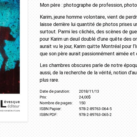
Mon père : photographe de profession, photo
Karim, jeune homme volontaire, vient de perd
laisse derrière lui quantité de photos prises 
surtout. Parmi les clichés, des scènes de gue
pour Karim un deuil doublé d’une quête des orig
aurait vu le jour, Karim quitte Montréal pour 
que son père aurait passionnément aimée et do
Les chambres obscures parle de notre époqu
aussi, de la recherche de la vérité, notion d’a
plus rare.
Date de parution:
2018/11/13
Prix:
24,00$
Nombre de pages:
150
ISBN Papier:
978-2-89763-064-5
ISBN PDF:
978-2-89763-065-2