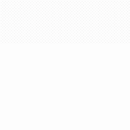
Parce que l'équipe des Productions Somme toute a la
langue française à cœur, elle utilise
Antidote
au
quotidien.
4609, rue d’Iberville – Bureau 300, Montréal (Québec)